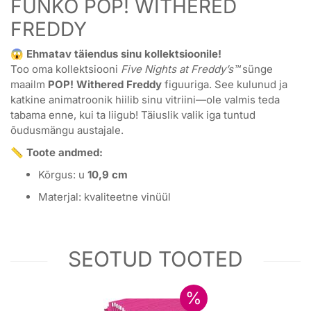
FUNKO POP! WITHERED
FREDDY
😱
Ehmatav täiendus sinu kollektsioonile!
Too oma kollektsiooni
Five Nights at Freddy’s™
sünge
maailm
POP! Withered Freddy
figuuriga. See kulunud ja
katkine animatroonik hiilib sinu vitriini—ole valmis teda
tabama enne, kui ta liigub! Täiuslik valik iga tuntud
õudusmängu austajale.
📏
Toote andmed:
Kõrgus: u
10,9 cm
Materjal: kvaliteetne vinüül
SEOTUD TOOTED