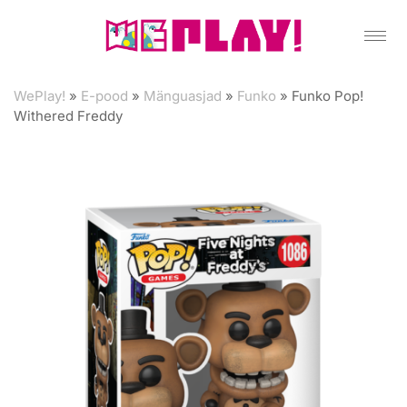
WePlay!
»
E-pood
»
Mänguasjad
»
Funko
»
Funko Pop!
Withered Freddy