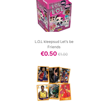
L.O.L kleepsud Let’s be
Friends
€
0.50
€
1.00