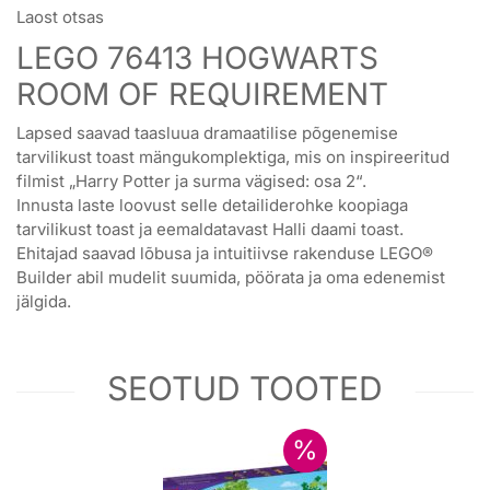
Laost otsas
LEGO 76413 HOGWARTS
ROOM OF REQUIREMENT
Lapsed saavad taasluua dramaatilise põgenemise
tarvilikust toast mängukomplektiga, mis on inspireeritud
filmist „Harry Potter ja surma vägised: osa 2“.
Innusta laste loovust selle detailiderohke koopiaga
tarvilikust toast ja eemaldatavast Halli daami toast.
Ehitajad saavad lõbusa ja intuitiivse rakenduse LEGO®
Builder abil mudelit suumida, pöörata ja oma edenemist
jälgida.
SEOTUD TOOTED