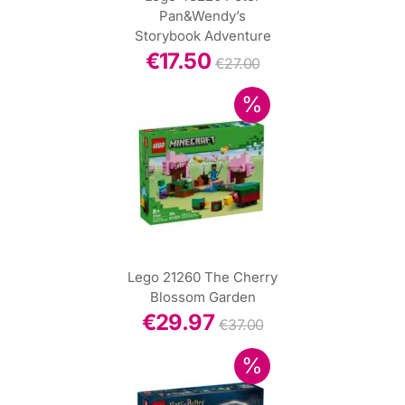
Pan&Wendy’s
Storybook Adventure
€
17.50
€
27.00
Lego 21260 The Cherry
Blossom Garden
€
29.97
€
37.00