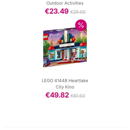
Outdoor Activities
€
23.49
€
29.00
LEGO 41448 Heartlake
City Kino
€
49.82
€
61.50