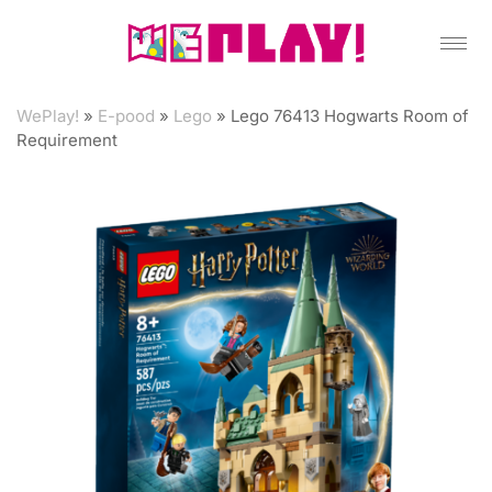
WePlay!
»
E-pood
»
Lego
»
Lego 76413 Hogwarts Room of
Requirement