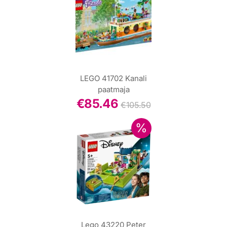
LEGO 41702 Kanali
paatmaja
€
85.46
€
105.50
Lego 43220 Peter