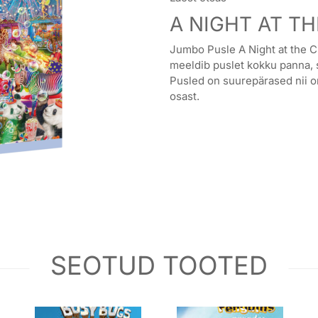
A NIGHT AT T
Jumbo Pusle A Night at the Ci
meeldib puslet kokku panna, s
Pusled on suurepärased nii 
osast.
SEOTUD TOOTED