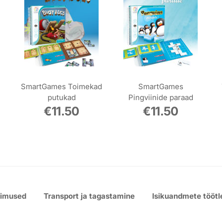
SmartGames Toimekad
SmartGames
putukad
Pingviinide paraad
€
11.50
€
11.50
gimused
Transport ja tagastamine
Isikuandmete töötl