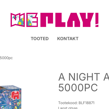
TOOTED
KONTAKT
s 5000pc
A NIGHT 
5000PC
Tootekood:
BLF18871
Laost otsas