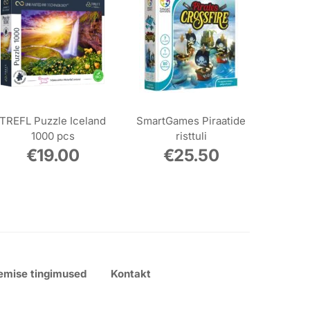
TREFL Puzzle Iceland
SmartGames Piraatide
1000 pcs
risttuli
€
19.00
€
25.50
emise tingimused
Kontakt