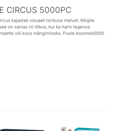
HE CIRCUS 5000PC
rcus kajastab visuaali tsirkuse melust. Kõigile
ee on samas nii lõbus, kui ka hariv tegevus.
omaette või koos mängimiseks. Pusle koosneb5000