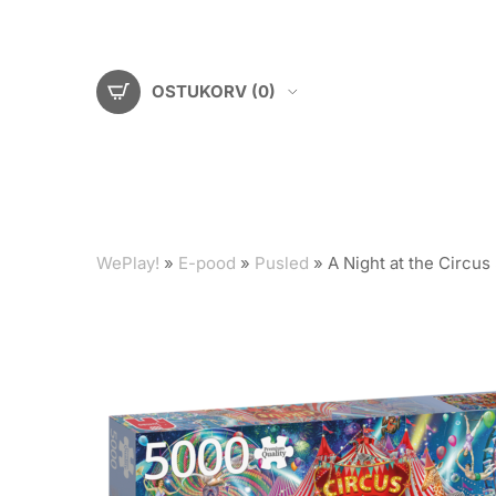
OSTUKORV
(0)
WePlay!
»
E-pood
»
Pusled
»
A Night at the Circu