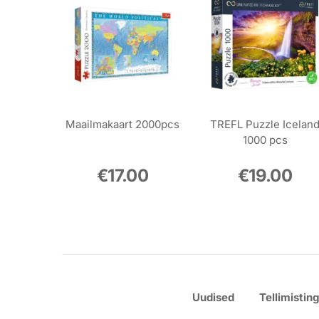
Maailmakaart 2000pcs
TREFL Puzzle Icelan
1000 pcs
€
17.00
€
19.00
Uudised
Tellimistin