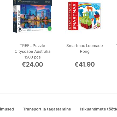
d
TREFL Puzzle
Smartmax Loomade
Cityscape Australia
Rong
1500 pcs
€
24.00
€
41.90
gimused
Transport ja tagastamine
Isikuandmete töötl