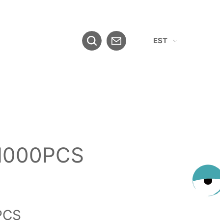
EST
ENG
1000PCS
PCS