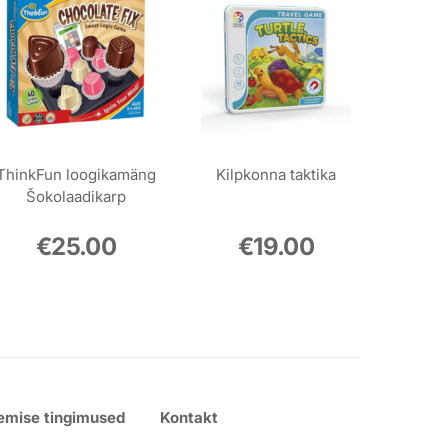
ThinkFun loogikamäng
Kilpkonna taktika
Šokolaadikarp
€
25.00
€
19.00
emise tingimused
Kontakt