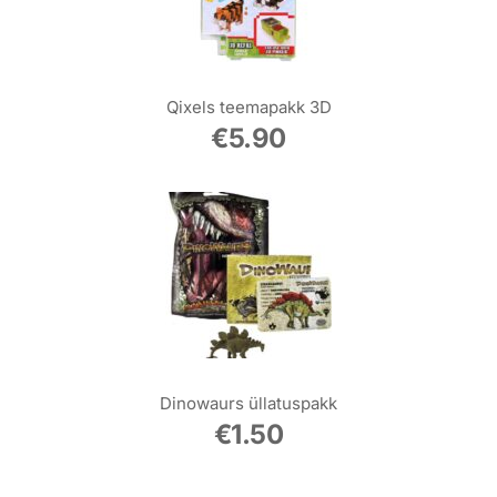
Qixels teemapakk 3D
€
5.90
Dinowaurs üllatuspakk
€
1.50