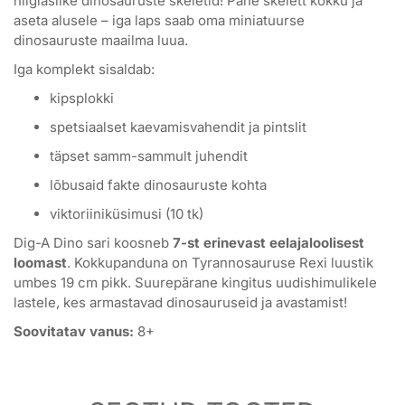
hiiglaslike dinosauruste skeletid! Pane skelett kokku ja
aseta alusele – iga laps saab oma miniatuurse
dinosauruste maailma luua.
Iga komplekt sisaldab:
kipsplokki
spetsiaalset kaevamisvahendit ja pintslit
täpset samm-sammult juhendit
lõbusaid fakte dinosauruste kohta
viktoriiniküsimusi (10 tk)
Dig-A Dino sari koosneb
7-st erinevast eelajaloolisest
loomast
. Kokkupanduna on Tyrannosauruse Rexi luustik
umbes 19 cm pikk. Suurepärane kingitus uudishimulikele
lastele, kes armastavad dinosauruseid ja avastamist!
Soovitatav vanus:
8+