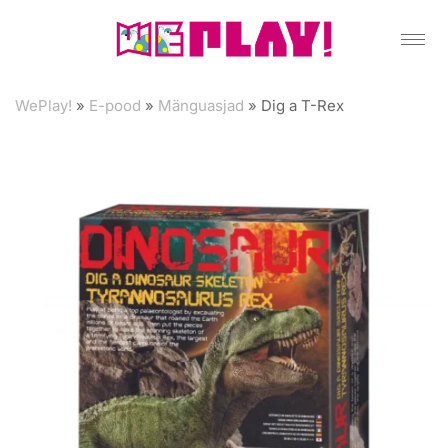
WePlay!
»
E-pood
»
Mänguasjad
»
Dig a T-Rex