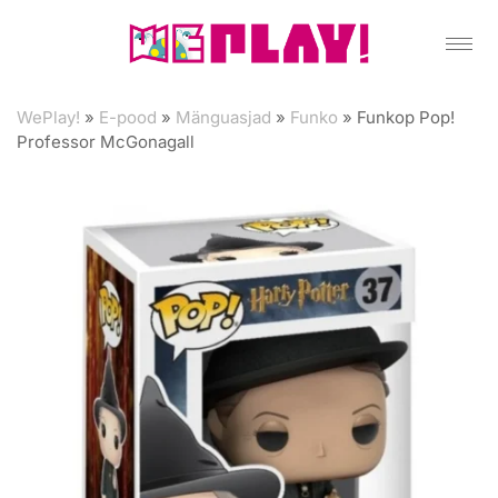
WePlay!
»
E-pood
»
Mänguasjad
»
Funko
»
Funkop Pop!
Professor McGonagall