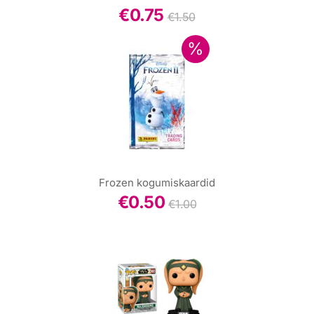
€
0.75
€
1.50
Frozen kogumiskaardid
€
0.50
€
1.00