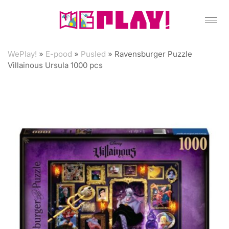
WePlay!
»
E-pood
»
Pusled
»
Ravensburger Puzzle
Villainous Ursula 1000 pcs