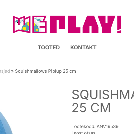
TOOTED
KONTAKT
sjad
»
Squishmallows Piplup 25 cm
SQUISHM
25 CM
Tootekood:
ANV19539
Laost otsas