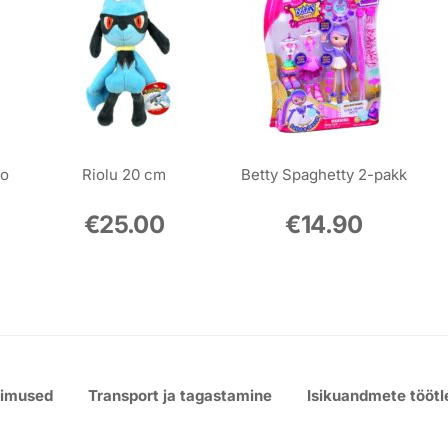
no
Riolu 20 cm
Betty Spaghetty 2-pakk
€
25.00
€
14.90
gimused
Transport ja tagastamine
Isikuandmete töötl