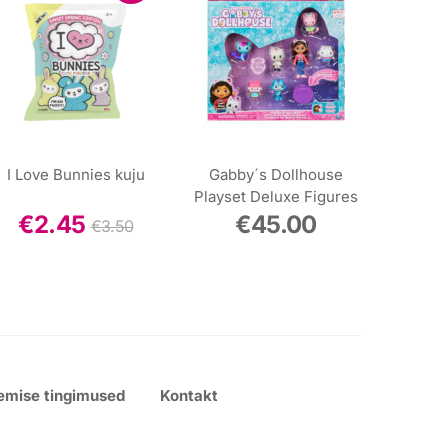
I Love Bunnies kuju
Gabby´s Dollhouse
Playset Deluxe Figures
€
2.45
€
45.00
€
3.50
emise tingimused
Kontakt