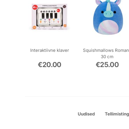
Interaktiivne klaver
Squishmallows Roma
30 cm
€
20.00
€
25.00
Uudised
Tellimistin