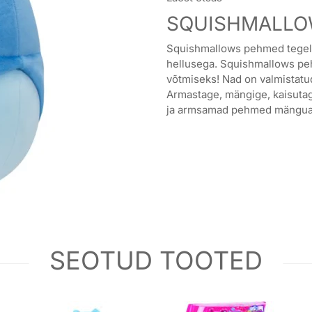
SQUISHMALLOW
Squishmallows pehmed tegelas
hellusega. Squishmallows pe
võtmiseks! Nad on valmistatu
Armastage, mängige, kaisuta
ja armsamad pehmed mängua
SEOTUD TOOTED