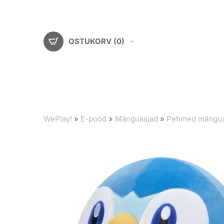
OSTUKORV
(0)
WePlay!
»
E-pood
»
Mänguasjad
»
Pehmed mängua