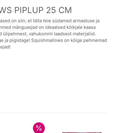
S PIPLUP 25 CM
ed on siin, et täita teie südamed armastuse ja
hmed mänguasjad on ideaalsed kõikjale kaasa
d ülipehmest, vahukommi laadsest materjalist.
ge ja pigistage! Squishmallows on kõige pehmemad
sjad!