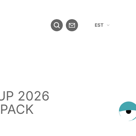
EST
ENG
UP 2026
 PACK