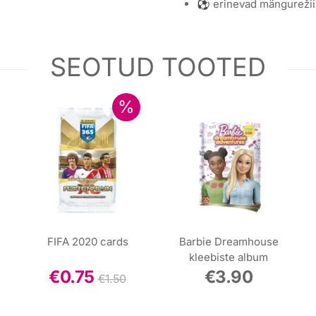
⚽ erinevad mängurežiim
SEOTUD TOOTED
FIFA 2020 cards
Barbie Dreamhouse
kleebiste album
€
0.75
€
3.90
€
1.50