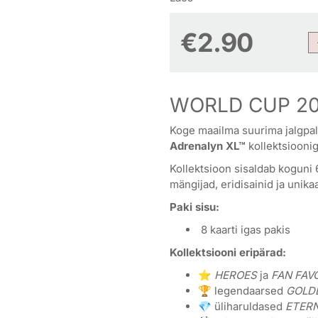
€
2.90
WORLD CUP 20
Koge maailma suurima jalgpall
Adrenalyn XL™
kollektsioonig
Kollektsioon sisaldab koguni 
mängijad, eridisainid ja unika
Paki sisu:
8 kaarti igas pakis
Kollektsiooni eripärad:
⭐
HEROES
ja
FAN FAV
🏆 legendaarsed
GOLD
💎 üliharuldased
ETERN