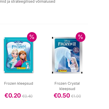
id ja strateegilised võimalused
Frozen kleepsud
Frozen Crystal
kleepsud
€
0.20
€
0.50
€
0.40
€
1.00