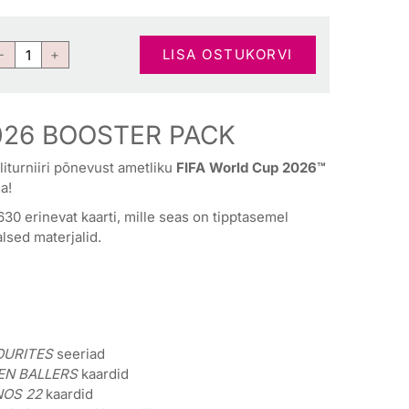
LISA OSTUKORVI
26 BOOSTER PACK
iturniiri põnevust ametliku
FIFA World Cup 2026™
a!
630 erinevat kaarti, mille seas on tipptasemel
alsed materjalid.
OURITES
seeriad
EN BALLERS
kaardid
OS 22
kaardid