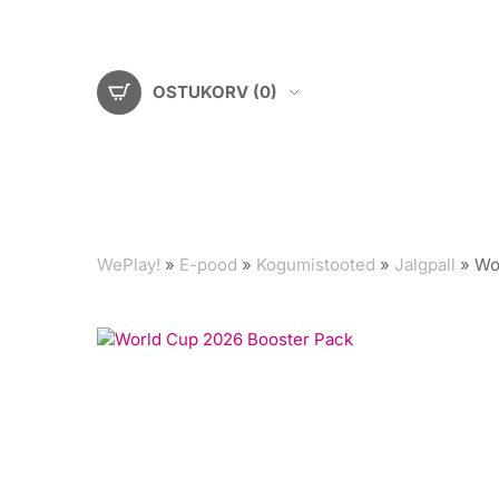
OSTUKORV
(0)
WePlay!
»
E-pood
»
Kogumistooted
»
Jalgpall
»
Wo