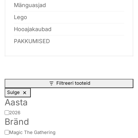
Mänguasjad
Lego
Hooajakaubad
PAKKUMISED
Filtreeri tooteid
Sulge
Aasta
Aasta
2026
Bränd
Bränd
Magic The Gathering