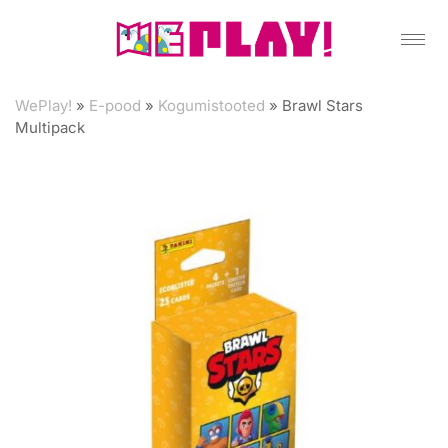
WePlay!
»
E-pood
»
Kogumistooted
»
Brawl Stars
Multipack