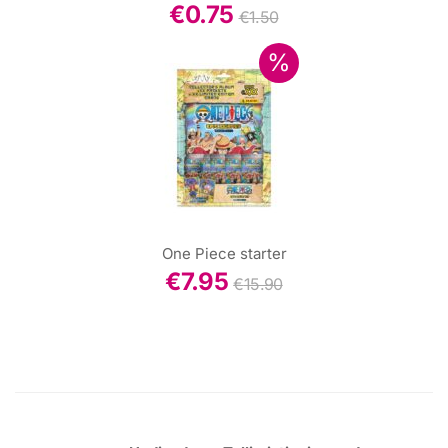
€
0.75
€
1.50
One Piece starter
€
7.95
€
15.90