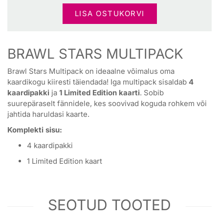
LISA OSTUKORVI
BRAWL STARS MULTIPACK
Brawl Stars Multipack on ideaalne võimalus oma
kaardikogu kiiresti täiendada! Iga multipack sisaldab
4
kaardipakki
ja
1 Limited Edition kaarti
. Sobib
suurepäraselt fännidele, kes soovivad koguda rohkem või
jahtida haruldasi kaarte.
Komplekti sisu:
4 kaardipakki
1 Limited Edition kaart
SEOTUD TOOTED