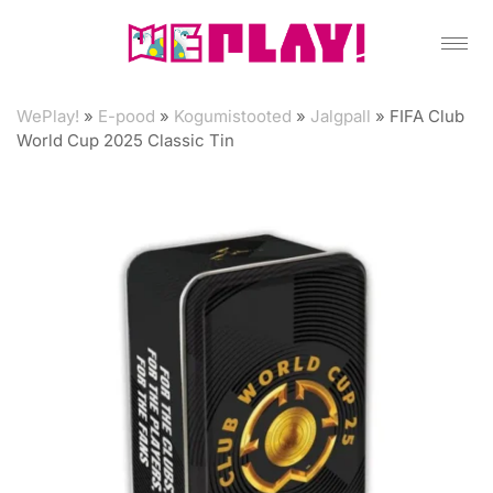
WePlay!
»
E-pood
»
Kogumistooted
»
Jalgpall
»
FIFA Club
World Cup 2025 Classic Tin