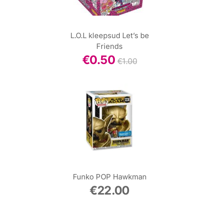
L.O.L kleepsud Let’s be
Friends
€
0.50
€
1.00
Funko POP Hawkman
€
22.00