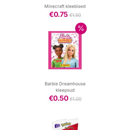
Minecraft kleebised
€
0.75
€
1.50
Barbie Dreamhouse
kleepsud
€
0.50
€
1.00