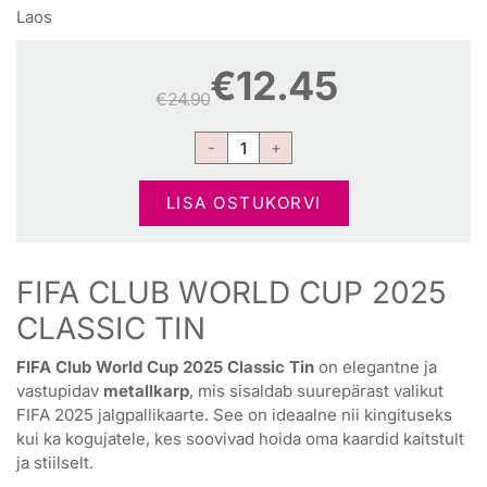
Laos
€
12.45
€
24.90
LISA OSTUKORVI
FIFA CLUB WORLD CUP 2025
CLASSIC TIN
FIFA Club World Cup 2025 Classic Tin
on elegantne ja
vastupidav
metallkarp
, mis sisaldab suurepärast valikut
FIFA 2025 jalgpallikaarte. See on ideaalne nii kingituseks
kui ka kogujatele, kes soovivad hoida oma kaardid kaitstult
ja stiilselt.