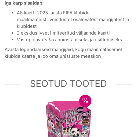
Iga karp sisaldab:
48 kaarti 2025. aasta FIFA klubide
maailmameistrivõistlustel osalevatest mängijatest ja
klubidest
2 eksklusiivset limiteeritud väljaande kaarti
Vastupidav
tin box
hoiustamiseks ja esitlemiseks
Avasta legendaarseid mängijaid, kogu maailmatasemel
klubide kaarte ja loo oma unistuste meeskon
SEOTUD TOOTED