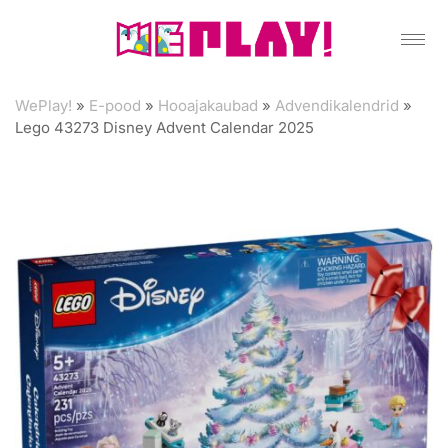
WePlay!
»
E-pood
»
Hooajakaubad
»
Advendikalendrid
»
Lego 43273 Disney Advent Calendar 2025