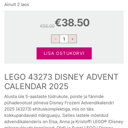
Ainult 2 laos
€
38.50
€
55.00
LISA OSTUKORVI
LEGO 43273 DISNEY ADVENT
CALENDAR 2025
Alusta üle 5-aastaste tüdrukute, poiste ja fännide
pühadeootust põneva Disney Frozeni Advendikalendri
2025 (43273) ehituskomplektiga, mis on täis
kokkupandavaid mänguasju. Selles lastele mõeldud
advendikalenderis on Elsa, Anna ja Kristoffi LEGO® ǀDisney
mikronukkude tegelased, Olafi ja Sveni LEGO ǀ Disney