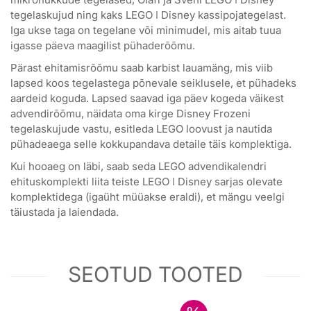
tegelaskujud ning kaks LEGO ǀ Disney kassipojategelast.
Iga ukse taga on tegelane või minimudel, mis aitab tuua
igasse päeva maagilist pühaderõõmu.
Pärast ehitamisrõõmu saab karbist lauamäng, mis viib
lapsed koos tegelastega põnevale seiklusele, et pühadeks
aardeid koguda. Lapsed saavad iga päev kogeda väikest
advendirõõmu, näidata oma kirge Disney Frozeni
tegelaskujude vastu, esitleda LEGO loovust ja nautida
pühadeaega selle kokkupandava detaile täis komplektiga.
Kui hooaeg on läbi, saab seda LEGO advendikalendri
ehituskomplekti liita teiste LEGO ǀ Disney sarjas olevate
komplektidega (igaüht müüakse eraldi), et mängu veelgi
täiustada ja laiendada.
SEOTUD TOOTED