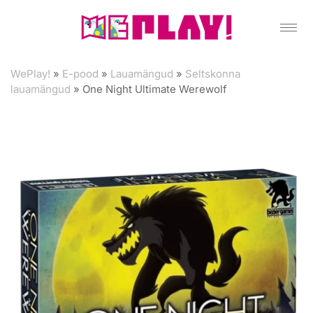
WePlay!
»
E-pood
»
Lauamängud
»
Seltskonna
lauamängud
»
One Night Ultimate Werewolf