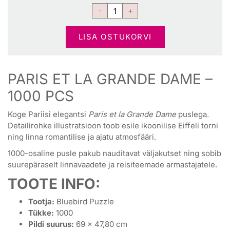
LISA OSTUKORVI
PARIS ET LA GRANDE DAME –
1000 PCS
Koge Pariisi elegantsi
Paris et la Grande Dame
puslega.
Detailirohke illustratsioon toob esile ikoonilise Eiffeli torni
ning linna romantilise ja ajatu atmosfääri.
1000-osaline pusle pakub nauditavat väljakutset ning sobib
suurepäraselt linnavaadete ja reisiteemade armastajatele.
TOOTE INFO:
Tootja:
Bluebird Puzzle
Tükke:
1000
Pildi suurus:
69 × 47,80 cm