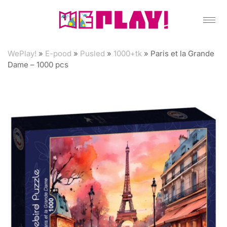
WePlay!
»
E-pood
»
Pusled
»
1000+tk
»
Paris et la Grande
Dame – 1000 pcs