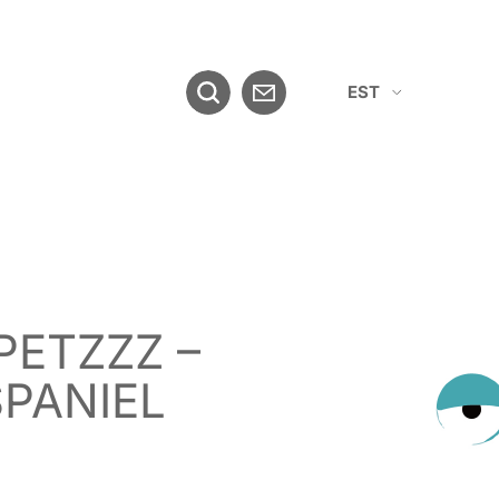
EST
ENG
PETZZZ –
PANIEL