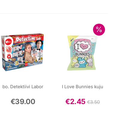
bo. Detektiivi Labor
I Love Bunnies kuju
€
39.00
€
2.45
€
3.50