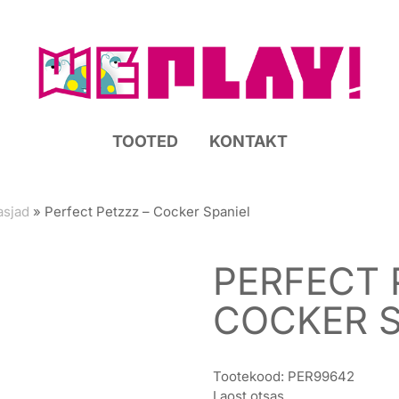
TOOTED
KONTAKT
sjad
»
Perfect Petzzz – Cocker Spaniel
PERFECT 
COCKER S
Tootekood:
PER99642
Laost otsas