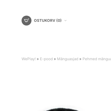
OSTUKORV
(0)
WePlay!
»
E-pood
»
Mänguasjad
»
Pehmed mängua