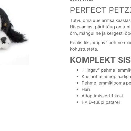
PERFECT PETZ
Tutvu oma uue armsa kaasla
Hispaaniast pärit tõug on tun
õrn, mänguline ja kergesti õp
Realistlik „hingav“ pehme mä
kohustusteta.
KOMPLEKT SIS
„Hingav“ pehme lemmi
Kaelarihm nimeplaadiga
Pehme lemmiklooma p
Hari
Adoptimissertifikaat
1 × D-tüüpi patarei