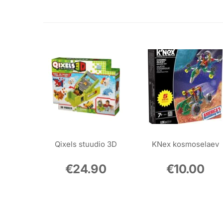
Qixels stuudio 3D
KNex kosmoselaev
€
24.90
€
10.00