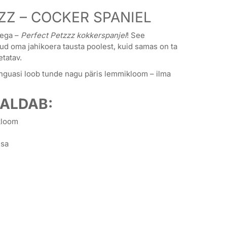
ZZ – COCKER SPANIEL
sega –
Perfect Petzzz kokkerspanjel
! See
tud oma jahikoera tausta poolest, kuid samas on ta
etatav.
nguasi loob tunde nagu päris lemmikloom – ilma
ALDAB:
kloom
esa