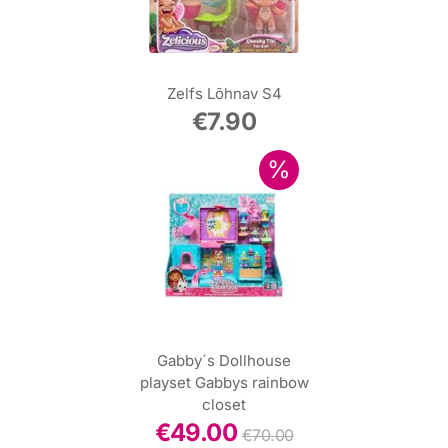
Zelfs Lõhnav S4
€
7.90
Gabby´s Dollhouse
playset Gabbys rainbow
closet
€
49.00
€
70.00