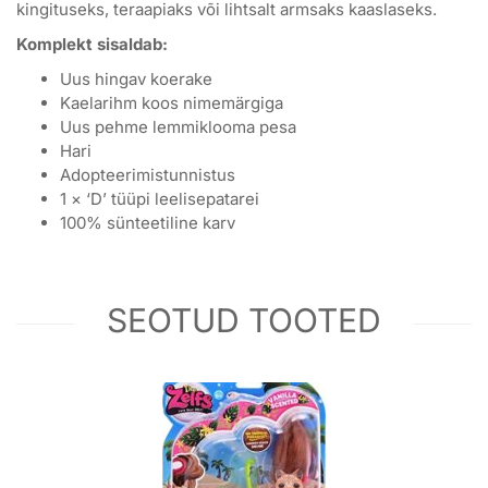
kingituseks, teraapiaks või lihtsalt armsaks kaaslaseks.
Komplekt sisaldab:
Uus hingav koerake
Kaelarihm koos nimemärgiga
Uus pehme lemmiklooma pesa
Hari
Adopteerimistunnistus
1 × ‘D’ tüüpi leelisepatarei
100% sünteetiline karv
SEOTUD TOOTED