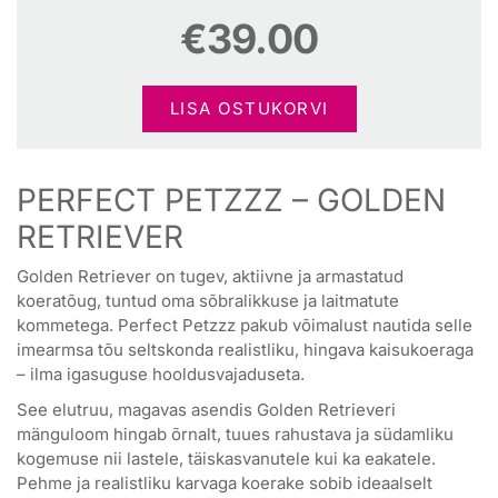
€
39.00
LISA OSTUKORVI
PERFECT PETZZZ – GOLDEN
RETRIEVER
Golden Retriever on tugev, aktiivne ja armastatud
koeratõug, tuntud oma sõbralikkuse ja laitmatute
kommetega. Perfect Petzzz pakub võimalust nautida selle
imearmsa tõu seltskonda realistliku, hingava kaisukoeraga
– ilma igasuguse hooldusvajaduseta.
See elutruu, magavas asendis Golden Retrieveri
mänguloom hingab õrnalt, tuues rahustava ja südamliku
kogemuse nii lastele, täiskasvanutele kui ka eakatele.
Pehme ja realistliku karvaga koerake sobib ideaalselt