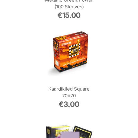
(100 Sleeves)
€
15.00
Kaardikiled Square
70×70
€
3.00